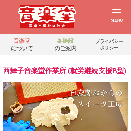
MENU
音楽堂
各施設
プライバシー
について
のご案内
ポリシー
西舞子音楽堂作業所 (就労継続⽀援B型)